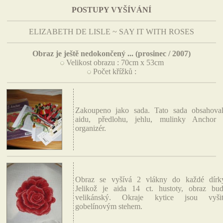
POSTUPY VYŠÍVÁNÍ
ELIZABETH DE LISLE ~ SAY IT WITH ROSES
Obraz je ještě nedokončený ... (prosinec / 2007)
Velikost obrazu : 70cm x 53cm
Počet křížků :
Zakoupeno jako sada. Tato sada obsahova
aidu, předlohu, jehlu, mulinky Anchor
organizér.
Obraz se vyšívá 2 vlákny do každé dírk
Jelikož je aida 14 ct. hustoty, obraz bu
velikánský. Okraje kytice jsou vyšit
gobelínovým stehem.