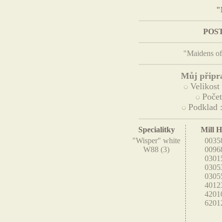
"
POS
"Maidens of
Můj připra
Velikost
Počet
Podklad :
Specialitky
Mill Hi
"Wisper" white
0035
W88 (3)
0096
0301
0305
0305
4012
4201
6201