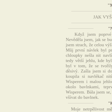
"
JAK VYŠ
"N
Když jsem poprvé uv
Nevěděla jsem, jak se bu
jsem strach, že celou vý
Můj první návlek byl pr
chloupky nešla nit navl
tedy větší jehlu, kde by
byl v tom, že se tvořil
děsivý. Zašla jsem si d
koupila si navlékač nit
Wisperem i malou jehlo
okolo bavlnkami, tepr
Wisperem. Bála jsem se,
všívat do bavlnek.
"K
Moje netrpělivost mě 