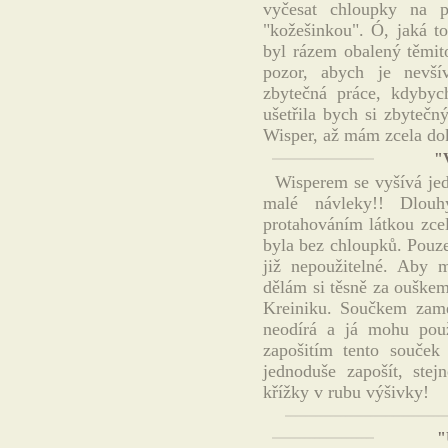
vyčesat chloupky na 
"kožešinkou". Ó, jaká t
byl rázem obalený těmit
pozor, abych je nevší
zbytečná práce, kdybyc
ušetřila bych si zbytečn
Wisper, až mám zcela do
"
Wisperem se vyšívá jed
malé návleky!! Dlou
protahováním látkou zcel
byla bez chloupků. Pouze
již nepoužitelné. Aby 
dělám si těsně za ouškem
Kreiniku. Součkem zam
neodírá a já mohu pou
zapošitím tento souček
jednoduše zapošít, stej
křížky v rubu výšivky!
"