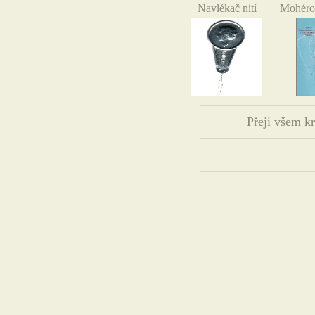
Navlékač nití
Mohérov
Přeji všem kr