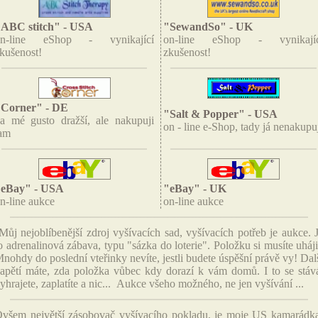
ABC stitch" - USA
"SewandSo" - UK
on-line eShop - vynikající
on-line eShop - vynikajíc
kušenost!
zkušenost!
Corner" - DE
"Salt & Popper" - USA
a mé gusto dražší, ale nakupuji
on - line e-Shop, tady já nenakupu
am
"eBay" - USA
"eBay" - UK
n-line aukce
on-line aukce
ůj nejoblíbenější zdroj vyšívacích sad, vyšívacích potřeb je aukce. 
o adrenalinová zábava, typu "sázka do loterie". Položku si musíte uháji
nohdy do poslední vteřinky nevíte, jestli budete úspěšní právě vy! Dal
apětí máte, zda položka vůbec kdy dorazí k vám domů. I to se stáv
yhrajete, zaplatíte a nic... Aukce všeho možného, ne jen vyšívání ...
všem největší zásobovač vyšívacího pokladu, je moje US kamarádk