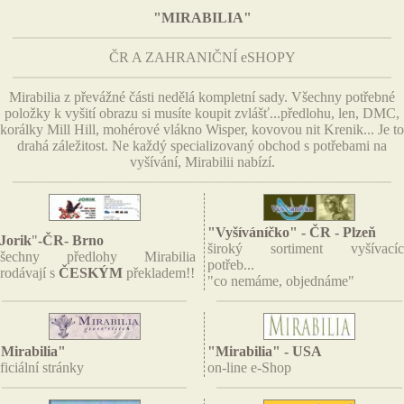
"MIRABILIA"
ČR A ZAHRANIČNÍ eSHOPY
Mirabilia z převážné části nedělá kompletní sady. Všechny potřebné
položky k vyšití obrazu si musíte koupit zvlášť...předlohu, len, DMC,
korálky Mill Hill, mohérové vlákno Wisper, kovovou nit Krenik... Je to
drahá záležitost. Ne každý specializovaný obchod s potřebami na
vyšívání, Mirabilii nabízí.
"Vyšíváníčko" - ČR - Plzeň
Jorik
"
-
ČR
- Brno
široký sortiment vyšívacíc
všechny předlohy Mirabilia
potřeb...
rodávají s
ČESKÝM
překladem!!
"co nemáme, objednáme"
Mirabilia"
"Mirabilia" - USA
ficiální stránky
on-line e-Shop