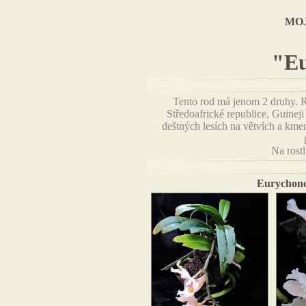
MO
"Eu
Tento rod má jenom 2 druhy. R
Středoafrické republice, Guineji
deštných lesích na větvích a km
Na rostl
Eurychone