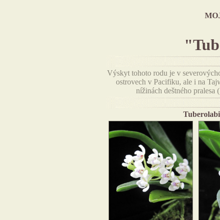
MO
"Tub
Výskyt tohoto rodu je v severovýcho
ostrovech v Pacifiku, ale i na Ta
nížinách deštného pralesa 
Tuberolabi