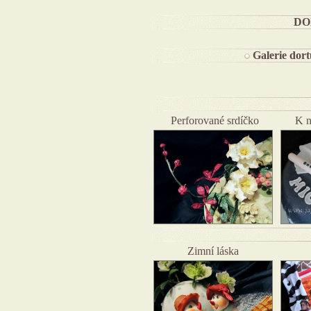
DO
Galerie dort
Perforované srdíčko
K n
Zimní láska