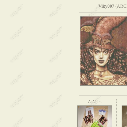
Viky007
(ARC
Začátek