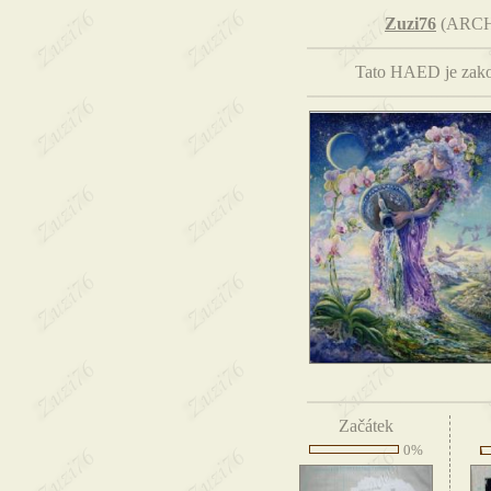
Zuzi76
(ARCH
Tato HAED je zakou
Začátek
0%